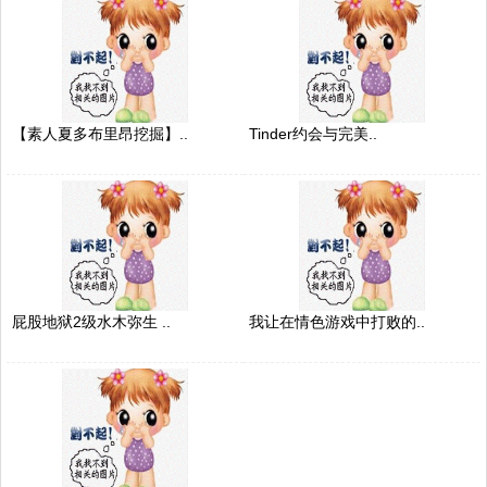
【素人夏多布里昂挖掘】..
Tinder约会与完美..
屁股地狱2级水木弥生 ..
我让在情色游戏中打败的..